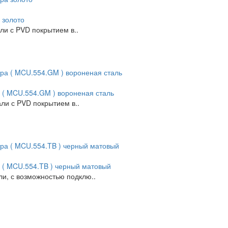
 золото
ли с PVD покрытием в..
а ( MCU.554.GM ) вороненая сталь
ли с PVD покрытием в..
а ( MCU.554.TB ) черный матовый
ли, с возможностью подклю..