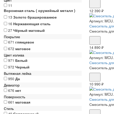
Цвет
11
Вороненая сталь ( оружейный металл )
12 390 ₽
13
Золото брашированное
Артикул:
MCU.
16
Нержавеющая сталь
Смеситель для
27
Чёрный матовый
Смеситель для
Покрытие
671
глянцевое
14 890 ₽
672
матовое
Цвет излива
Артикул:
MCU.
971
Белый
Смеситель для
972
Черный
Смеситель для
Вытяжная лейка
950
Да
10 990 ₽
Девиатор
676
нет
Артикул:
MCU.
Поверхность
Смеситель для
661
матовая
Смеситель для
Стиль
40
Современный