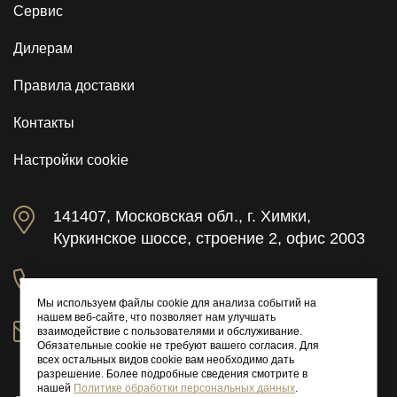
Сервис
Дилерам
Правила доставки
Контакты
Настройки cookie
141407, Московская обл., г. Химки,
Куркинское шоссе, строение 2, офис 2003
+7 (495) 646-01-44
Мы используем файлы cookie для анализа событий на
нашем веб-сайте, что позволяет нам улучшать
взаимодействие с пользователями и обслуживание.
info@milacio.ru
Обязательные cookie не требуют вашего согласия. Для
всех остальных видов cookie вам необходимо дать
разрешение. Более подробные сведения смотрите в
нашей
Политике обработки персональных данных
.