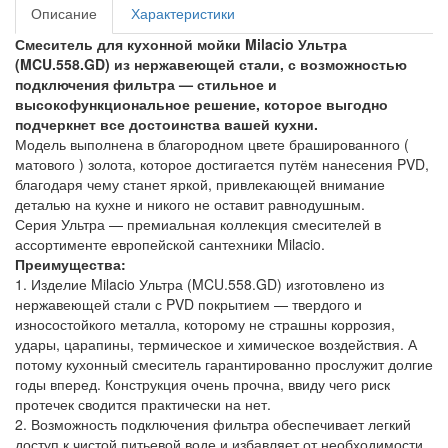
Описание
Характеристики
Смеситель для кухонной мойки Milacio Ультра
(MCU.558.GD) из нержавеющей стали, с возможностью
подключения фильтра — стильное и
высокофункциональное решение, которое выгодно
подчеркнет все достоинства вашей кухни.
Модель выполнена в благородном цвете брашированного (
матового ) золота, которое достигается путём нанесения PVD,
благодаря чему станет яркой, привлекающей внимание
деталью на кухне и никого не оставит равнодушным.
Серия Ультра — премиальная коллекция смесителей в
ассортименте европейской сантехники Milacio.
Преимущества:
1. Изделие Milacio Ультра (MCU.558.GD) изготовлено из
нержавеющей стали с PVD покрытием — твердого и
износостойкого металла, которому не страшны коррозия,
удары, царапины, термическое и химическое воздействия. А
потому кухонный смеситель гарантированно прослужит долгие
годы вперед. Конструкция очень прочна, ввиду чего риск
протечек сводится практически на нет.
2. Возможность подключения фильтра обеспечивает легкий
доступ к чистой питьевой воде и избавляет от необходимости