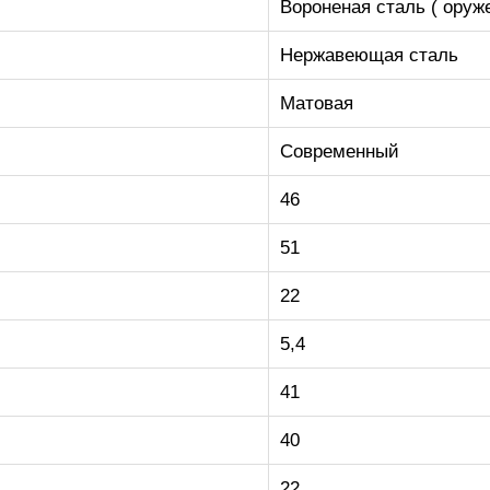
Вороненая сталь ( оруж
Нержавеющая сталь
Матовая
Современный
46
51
22
5,4
41
40
22