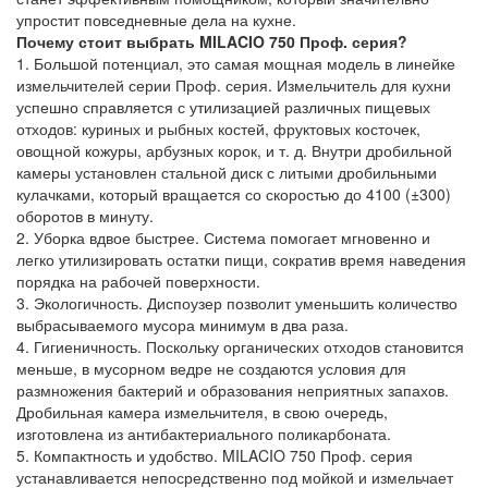
упростит повседневные дела на кухне.
Почему стоит выбрать MILACIO 750 Проф. серия?
1. Большой потенциал, это самая мощная модель в линейке
измельчителей серии Проф. серия. Измельчитель для кухни
успешно справляется с утилизацией различных пищевых
отходов: куриных и рыбных костей, фруктовых косточек,
овощной кожуры, арбузных корок, и т. д. Внутри дробильной
камеры установлен стальной диск с литыми дробильными
кулачками, который вращается со скоростью до 4100 (±300)
оборотов в минуту.
2. Уборка вдвое быстрее. Система помогает мгновенно и
легко утилизировать остатки пищи, сократив время наведения
порядка на рабочей поверхности.
3. Экологичность. Диспоузер позволит уменьшить количество
выбрасываемого мусора минимум в два раза.
4. Гигиеничность. Поскольку органических отходов становится
меньше, в мусорном ведре не создаются условия для
размножения бактерий и образования неприятных запахов.
Дробильная камера измельчителя, в свою очередь,
изготовлена из антибактериального поликарбоната.
5. Компактность и удобство. MILACIO 750 Проф. серия
устанавливается непосредственно под мойкой и измельчает