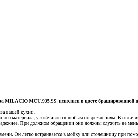
ва MILACIO MCU.935.SS, исполнен в цвете брашированной н
ва вашей кухни.
нного материала, устойчивого к любым повреждениям. В отличи
 надежнее. При должном обращении они должны служить не мень
 времени. Он легко встраивается в мойку или столешницу при п