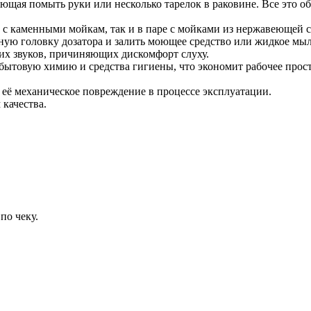
ляющая помыть руки или несколько тарелок в раковине. Все это 
как с каменными мойкам, так и в паре с мойками из нержавеющей
ую головку дозатора и залить моющее средство или жидкое мыло
их звуков, причиняющих дискомфорт слуху.
 бытовую химию и средства гигиены, что экономит рабочее прос
у её механическое повреждение в процессе эксплуатации.
 качества.
по чеку.