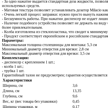
- За одно нажатие выдается стандартная доза жидкости, позво
используемых средств.
- Матовая текстура позволяет устанавливать дозатор Milacio 
- Очень легкий процесс заправки: нужно просто вынуть нажимн
- Бесшумность работы. При нажатии диспенсер не издает лишн
- Наличие подобного устройства позволяет не держать на виду
более привлекательным.
- Колба изготовлена из стеклопластика, что сводит к минимум
- Продукт соответствует европейским и российским стандартам
Параметры:
Максимальная толщина столешницы для монтажа: 5,3 см
Минимальный диаметр отверстия для врезки: 2,8 см
Максимальный диаметр отверстия для врезки: 3,5 см
Комплектация:
- диспенсер с креплением 1 шт.;
- колба 1 шт.;
- трубка 1 шт.
Гарантийный талон не предусмотрен; гарантия осуществляется 
Характеристики
Ширина, см
3,6
Длина, см
13,35
Глубина, см
9,6
Вес, кг (вес товара без упаковки)
0,45
Ширина упаковки, м
0,17