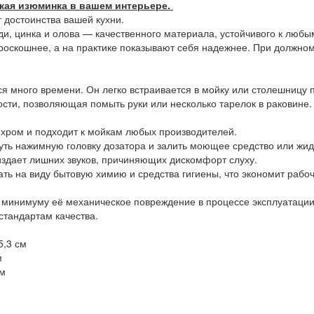
ркая изюминка в вашем интерьере.
 достоинства вашей кухни.
и, цинка и олова — качественного материала, устойчивого к любы
роскошнее, а на практике показывают себя надежнее. При должно
ится много времени. Он легко встраивается в мойку или столешниц
ости, позволяющая помыть руки или несколько тарелок в раковине.
 хром и подходит к мойкам любых производителей.
нуть нажимную головку дозатора и залить моющее средство или жид
издает лишних звуков, причиняющих дискомфорт слуху.
ать на виду бытовую химию и средства гигиены, что экономит рабоч
т к минимуму её механическое повреждение в процессе эксплуатации
стандартам качества.
5,3 см
м
см