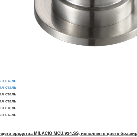
щего средства MILACIO MCU.934.SS, исполнен в цвете браши