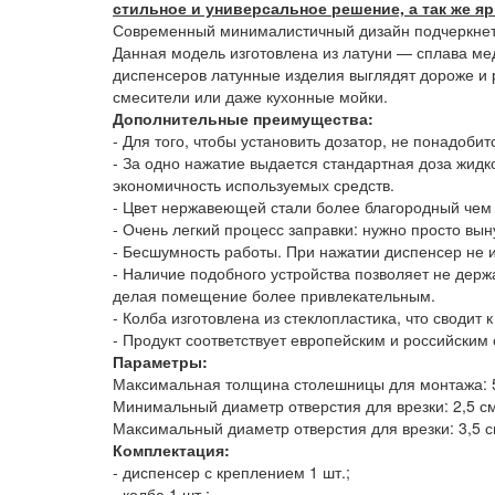
стильное и универсальное решение, а так же я
Современный минималистичный дизайн подчеркнет
Данная модель изготовлена из латуни — сплава мед
диспенсеров латунные изделия выглядят дороже и 
смесители или даже кухонные мойки.
Дополнительные преимущества:
- Для того, чтобы установить дозатор, не понадоб
- За одно нажатие выдается стандартная доза жидк
экономичность используемых средств.
- Цвет нержавеющей стали более благородный чем
- Очень легкий процесс заправки: нужно просто вы
- Бесшумность работы. При нажатии диспенсер не 
- Наличие подобного устройства позволяет не держ
делая помещение более привлекательным.
- Колба изготовлена из стеклопластика, что своди
- Продукт соответствует европейским и российским 
Параметры:
Максимальная толщина столешницы для монтажа: 
Минимальный диаметр отверстия для врезки: 2,5 с
Максимальный диаметр отверстия для врезки: 3,5 
Комплектация:
- диспенсер с креплением 1 шт.;
- колба 1 шт.;