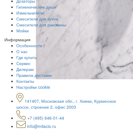
Дозаторы
Гигиенические души
Измельчители
Смесители для кухни
Смесители для раковины
Мойки
Информация
Особенности
О нас
Где купить
Сервис
Дилерам
Правила доставки
Контакты
Настройки cookie
141407, Московская обл., г. Химки, Куркинское
шоссе, строение 2, офис 2003
+7 (495) 646-01-44
info@milacio.ru