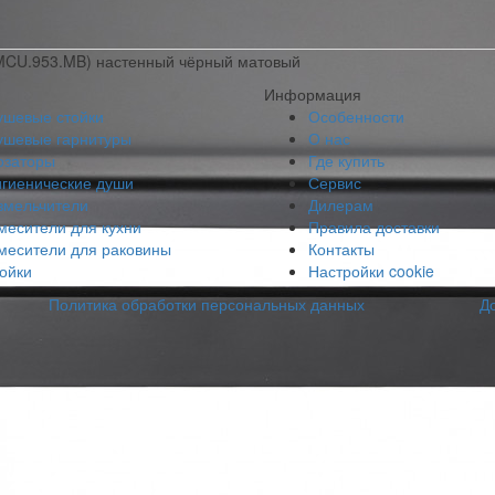
(MCU.953.MB) настенный чёрный матовый
Информация
ушевые стойки
Особенности
ушевые гарнитуры
О нас
озаторы
Где купить
игиенические души
Сервис
змельчители
Дилерам
месители для кухни
Правила доставки
месители для раковины
Контакты
ойки
Настройки cookie
Политика обработки персональных данных
Д
айте, что позволяет нам улучшать взаимодействие с пользователя
 разрешение. Более подробные сведения смотрите в нашей
Политик