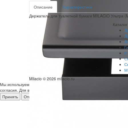
Описание
Характеристики
Держатель для туалетной бумаги MILACIO Ультра 
Каталог
Д
Д
Д
Г
И
С
С
М
Milacio
© 2026 milacio.ru
Мы используем файлы cookie для анализа событий на нашем веб-с
согласия. Для всех остальных видов cookie вам необходимо дать
Принять
Отклонить